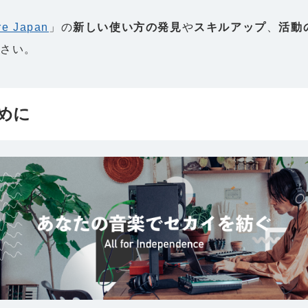
re Japan
」の
新しい使い方の発見
や
スキルアップ
、
活動
ださい。
めに