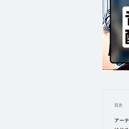
目次
アー