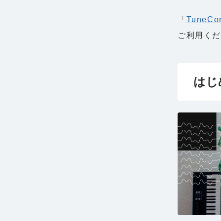
「
TuneCo
ご利用く
はじ