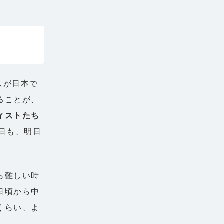
ビスが日本で
ることが、
ィストたち
日も、明日
ら難しい時
日頃から中
くらい、よ