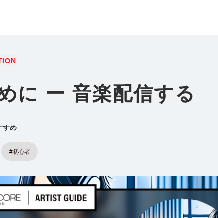
TION
めに ー 音楽配信する
すすめ
#初心者