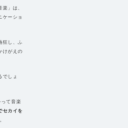
音楽」は、
ニケーショ
熱狂し、ふ
かけがえの
るでしょ
向かって音楽
でセカイを
す。