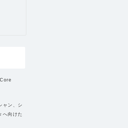
ore
シャン、シ
々へ向けた