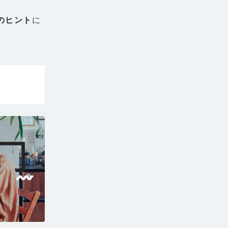
のヒント
に