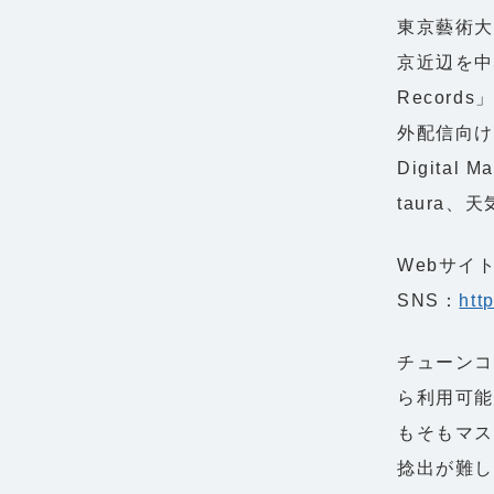
東京藝術大
京近辺を中心
Recor
外配信向け
Digital
taura
Webサイ
SNS：
htt
チューンコ
ら利用可
もそもマス
捻出が難