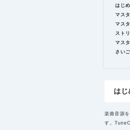
はじ
マス
マス
スト
マス
さい
はじ
楽曲音源を
す。Tun