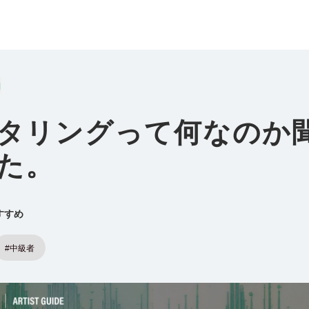
N
タリングって何なのか
た。
すすめ
#中級者