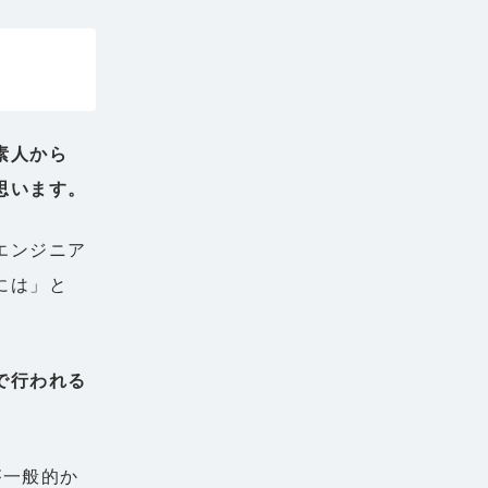
素人から
思います。
エンジニア
には」と
で行われる
が一般的か