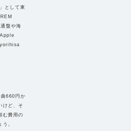
y」として東
REM
流通盤や海
pple
rihisa
曲660円か
いけど、そ
頼む費用の
ょう。