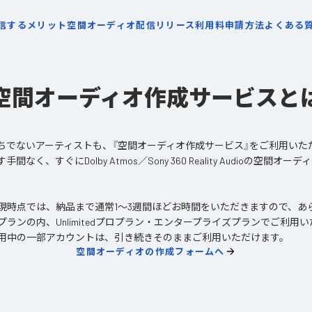
信するメリット
空間オーディオ配信リリース
利用料
申請方法
よくある
空間オーディオ作成サービスと
ちでないアーティストも、『空間オーディオ作成サービス』をご利用いた
く、すぐにDolby Atmos／Sony 360 Reality Audioの空間
現時点では、納品まで通常1〜3週間ほどお時間をいただきますので、あ
ランの内、Unlimitedプロプラン・エンタープライズプランでご利用
用中の一部アカウントは、引き続きそのままご利用いただけます。
空間オーディオの作成フォームへ