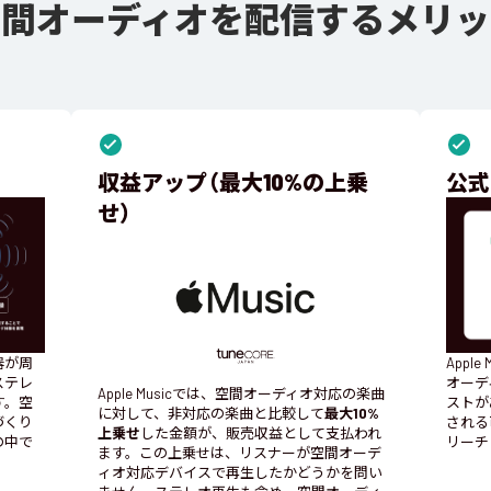
空間オーディオを配信するメリッ
収益アップ（最大10%の上乗
公式
せ）
器が周
Apple 
ステレ
オーデ
Apple Musicでは、空間オーディオ対応の楽曲
す。空
ストが
に対して、非対応の楽曲と比較して
最大10%
づくり
される
上乗せ
した金額が、販売収益として支払われ
の中で
リーチ
ます。この上乗せは、リスナーが空間オーデ
ィオ対応デバイスで再生したかどうかを問い